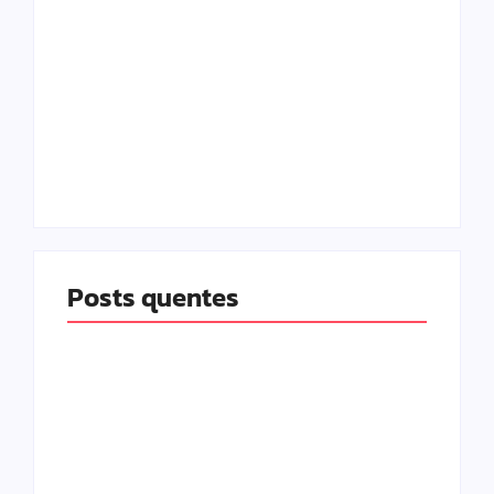
Desvendando a
Desvendando a
Quinta Lei do
Quarta Lei do
Universo: A Lei da
Universo: A Lei da
Causa e Efeito – A
Correspondência –
Força das Nossas
O Reflexo do Seu
Ações
Mundo Interior
Posts quentes
Desvendando a
Desvendando a
Terceira Lei do
Segunda Lei do