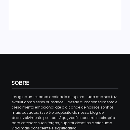
Universo: A Lei da
Universo: A Lei da
Ação – Transforme
Atração – A Força
Seus Sonhos em
que Molda Sua
Realidade
Realidade
SOBRE
Imagine um espaço dedicado a explorar tudo que nos faz
evoluir como seres humanos – desde autoconhecimento e
crescimento emocional até o alcance de nossos sonhos
mais ousados. Esse é o propósito do nosso blog de
desenvolvimento pessoal. Aqui, você encontra inspiração
para entender suas forças, superar desafios e criar uma
vida mais consciente e significativa.