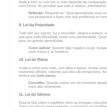
Nada é bom ou ruim em si; tudo depende da comparação. E
nova forma. Ao perceber que tudo é relativo, entendemo
Reflexão:
Pergunte-se: “Qual aprendizado esse m
sua perspectiva e fazer com que problemas se torn
9.
Lei da Polaridade
Tudo tem seu oposto: luz e escuridão, alegria e tristeza, 
que para cada dificuldade existe uma oportunidade. Quando
para um grande aprendizado.
Como aplicar:
Quando algo negativo surgir, busqu
você cresce e se fortalece.
10.
Lei do Ritmo
A vida é como uma onda, com altos e baixos. Aceitar essa
momentos difíceis, sabendo que eles são temporários. Ess
lembra que
tudo passa
.
Conselho:
Quando estiver em um momento desafiado
maré alta novamente.
11.
Lei do Gênero
Essa lei fala sobre o equilíbrio entre as energias masculi
Todos nós temos essas energias, e encontrar um equilíbri