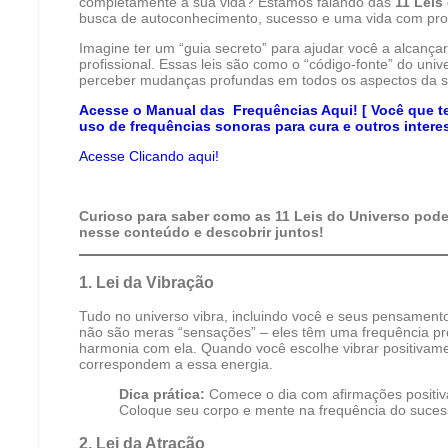
completamente a sua vida? Estamos falando das
11 Leis
busca de autoconhecimento, sucesso e uma vida com prop
Imagine ter um “guia secreto” para ajudar você a alcançar
profissional. Essas leis são como o “código-fonte” do uni
perceber mudanças profundas em todos os aspectos da s
Acesse o Manual das Frequências Aqui! [ Você que te
uso de frequências sonoras para cura e outros intere
Acesse Clicando aqui!
Curioso para saber como as 11 Leis do Universo pod
nesse conteúdo e descobrir juntos!
1.
Lei da Vibração
Tudo no universo vibra, incluindo você e seus pensament
não são meras “sensações” – eles têm uma frequência pró
harmonia com ela. Quando você escolhe vibrar positivame
correspondem a essa energia.
Dica prática:
Comece o dia com afirmações positivas
Coloque seu corpo e mente na frequência do suces
2.
Lei da Atração