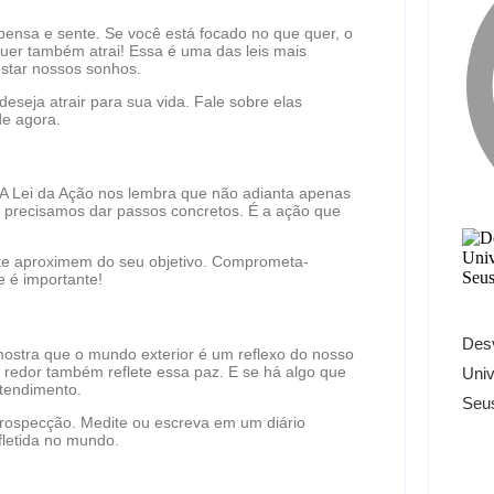
 pensa e sente. Se você está focado no que quer, o
uer também atrai! Essa é uma das leis mais
estar nossos sonhos.
eseja atrair para sua vida. Fale sobre elas
de agora.
A Lei da Ação nos lembra que não adianta apenas
, precisamos dar passos concretos. É a ação que
te aproximem do seu objetivo. Comprometa-
 é importante!
Desv
 mostra que o mundo exterior é um reflexo do nosso
 redor também reflete essa paz. E se há algo que
Univ
ntendimento.
Seu
trospecção. Medite ou escreva em um diário
fletida no mundo.