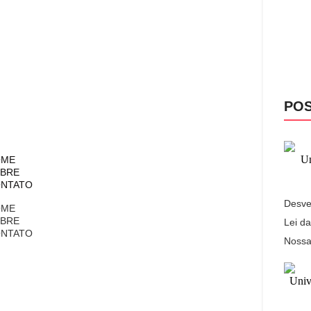
POS
OME
BRE
NTATO
Desve
OME
BRE
Lei da
NTATO
Nossa