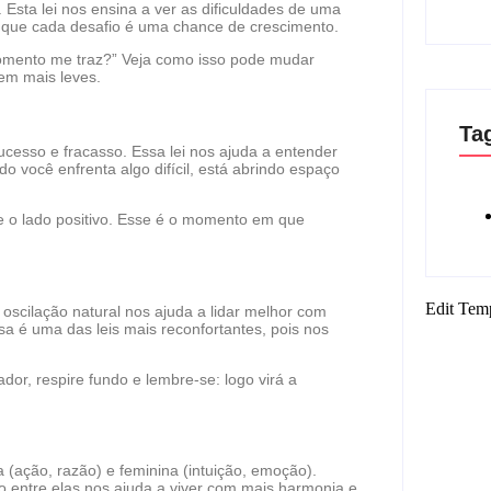
sta lei nos ensina a ver as dificuldades de uma
s que cada desafio é uma chance de crescimento.
omento me traz?” Veja como isso pode mudar
em mais leves.
Ta
sucesso e fracasso. Essa lei nos ajuda a entender
 você enfrenta algo difícil, está abrindo espaço
e o lado positivo. Esse é o momento em que
Edit Tem
 oscilação natural nos ajuda a lidar melhor com
a é uma das leis mais reconfortantes, pois nos
r, respire fundo e lembre-se: logo virá a
na (ação, razão) e feminina (intuição, emoção).
o entre elas nos ajuda a viver com mais harmonia e