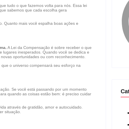
ue tudo o que fazemos volta para nós. Essa lei
rque sabemos que cada escolha gera
. Quanto mais você espalha boas ações e
rma.
A Lei da Compensação é sobre receber o que
e lugares inesperados. Quando você se dedica e
m novas oportunidades ou com reconhecimento.
e que o universo compensará seu esforço na
ormação. Se você está passando por um momento
Ca
para quando as coisas estão bem: é preciso cuidar
vida através de gratidão, amor e autocuidado.
r situação.