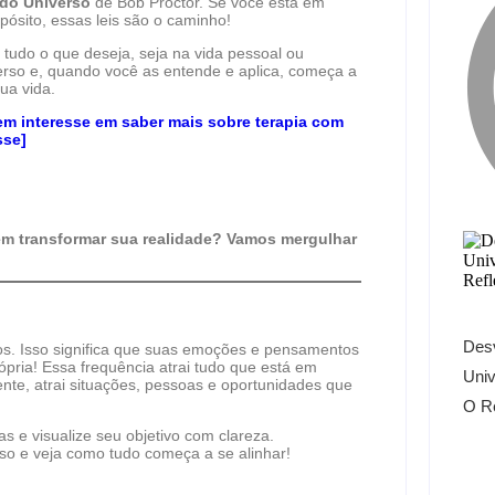
 do Universo
de Bob Proctor. Se você está em
ósito, essas leis são o caminho!
 tudo o que deseja, seja na vida pessoal ou
verso e, quando você as entende e aplica, começa a
ua vida.
m interesse em saber mais sobre terapia com
sse]
em transformar sua realidade? Vamos mergulhar
Desv
os. Isso significa que suas emoções e pensamentos
pria! Essa frequência atrai tudo que está em
Univ
nte, atrai situações, pessoas e oportunidades que
O Re
 e visualize seu objetivo com clareza.
so e veja como tudo começa a se alinhar!