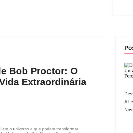
Po
de Bob Proctor: O
Vida Extraordinária
Desv
A Le
Nos
 guiam o universo e que podem transformar