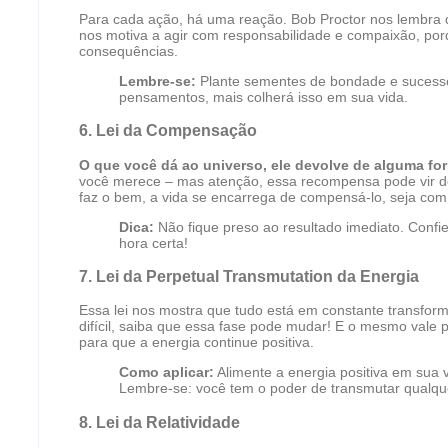
Para cada ação, há uma reação. Bob Proctor nos lembra q
nos motiva a agir com responsabilidade e compaixão, po
consequências.
Lembre-se:
Plante sementes de bondade e sucesso
pensamentos, mais colherá isso em sua vida.
6.
Lei da Compensação
O que você dá ao universo, ele devolve de alguma fo
você merece – mas atenção, essa recompensa pode vir d
faz o bem, a vida se encarrega de compensá-lo, seja co
Dica:
Não fique preso ao resultado imediato. Confi
hora certa!
7.
Lei da Perpetual Transmutation da Energia
Essa lei nos mostra que tudo está em constante transf
difícil, saiba que essa fase pode mudar! E o mesmo vale 
para que a energia continue positiva.
Como aplicar:
Alimente a energia positiva em sua 
Lembre-se: você tem o poder de transmutar qualque
8.
Lei da Relatividade