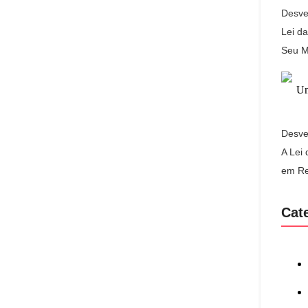
Desve
Lei d
Seu M
Desve
A Lei
em Re
Cat