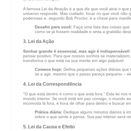
A famosa Lei da Atração é a que diz que você atrai o que
universo responde. Mas cuidado: focar no que você não q
poderosas e, segundo Bob Proctor, é a chave para manif
Desafio para você:
Faça uma lista das coisas que d
como se já fossem realidade e sinta a gratidão des
3.
Lei da Ação
Sonhar grande é essencial, mas agir é indispensável!
pensar positivo. Para que nossos sonhos se materializem
transforma o que está na sua mente em algo palpável.
Comece hoje:
Defina pequenas ações diárias que 
se a agir, mesmo que o passo pareça pequeno – ele
4.
Lei da Correspondência
“O que está dentro é como o que está fora.” Esta lei nos
mundo interior. Se você está em paz consigo, o mundo ao
incomoda lá fora, é hora de olhar para dentro e buscar e
Prática diária:
Dedique alguns minutos diários à in
sobre o que sente e pensa. Sua paz interior será re
5.
Lei da Causa e Efeito