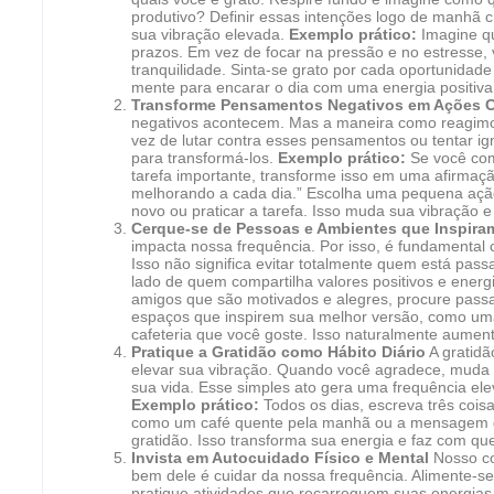
produtivo? Definir essas intenções logo de manhã 
sua vibração elevada.
Exemplo prático:
Imagine q
prazos. Em vez de focar na pressão e no estresse, 
tranquilidade. Sinta-se grato por cada oportunidad
mente para encarar o dia com uma energia positiva
Transforme Pensamentos Negativos em Ações C
negativos acontecem. Mas a maneira como reagimo
vez de lutar contra esses pensamentos ou tentar ig
para transformá-los.
Exemplo prático:
Se você com
tarefa importante, transforme isso em uma afirmaç
melhorando a cada dia.” Escolha uma pequena ação
novo ou praticar a tarefa. Isso muda sua vibração e
Cerque-se de Pessoas e Ambientes que Inspira
impacta nossa frequência. Por isso, é fundamental
Isso não significa evitar totalmente quem está pas
lado de quem compartilha valores positivos e energ
amigos que são motivados e alegres, procure pass
espaços que inspirem sua melhor versão, como um
cafeteria que você goste. Isso naturalmente aumen
Pratique a Gratidão como Hábito Diário
A gratidã
elevar sua vibração. Quando você agradece, muda 
sua vida. Esse simples ato gera uma frequência el
Exemplo prático:
Todos os dias, escreva três coisa
como um café quente pela manhã ou a mensagem de
gratidão. Isso transforma sua energia e faz com qu
Invista em Autocuidado Físico e Mental
Nosso co
bem dele é cuidar da nossa frequência. Alimente-se
pratique atividades que recarreguem suas energias