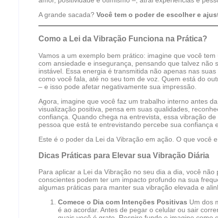
A grande sacada?
Você tem o poder de escolher e ajus
Como a Lei da Vibração Funciona na Prática?
Vamos a um exemplo bem prático: imagine que você tem 
com ansiedade e insegurança, pensando que talvez não se
instável. Essa energia é transmitida não apenas nas suas
como você fala, até no seu tom de voz. Quem está do ou
– e isso pode afetar negativamente sua impressão.
Agora, imagine que você faz um trabalho interno antes d
visualização positiva, pensa em suas qualidades, reconhe
confiança. Quando chega na entrevista, essa vibração de 
pessoa que está te entrevistando percebe sua confiança e 
Este é o poder da Lei da Vibração em ação. O que você e
Dicas Práticas para Elevar sua Vibração Diária
Para aplicar a Lei da Vibração no seu dia a dia, você não
conscientes podem ter um impacto profundo na sua frequê
algumas práticas para manter sua vibração elevada e ali
Comece o Dia com Intenções Positivas
Um dos mo
é ao acordar. Antes de pegar o celular ou sair corr
quais você é grato. Respire fundo e imagine como que