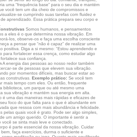
cria uma “frequência base” para o seu dia e mantém
ue você tem um dia cheio de compromissos e
visualize-se cumprindo suas tarefas com fluidez e
e de aprendizado. Essa prática prepara seu corpo e
.
onstrutivas
Somos humanos, e pensamentos
s a eles é o que determina nossa vibração. Em
norá-los, observe-os e faça uma escolha consciente
eça a pensar que “não é capaz” de realizar uma
ão positiva. Diga a si mesmo: “Estou aprendendo e
 para fortalecer essa crença, como estudar algo
 fortalece sua confiança.
m
A energia das pessoas ao nosso redor também
 cercar-se de pessoas que elevem sua vibração.
sando por momentos difíceis, mas buscar estar ao
ias construtivas.
Exemplo prático:
Se você tem
ar mais tempo com eles. Ou então, frequente
a biblioteca, um parque ou até mesmo uma
ta sua vibração e mantém sua energia em alta.
o é uma das maneiras mais rápidas e eficazes de
seu foco do que falta para o que é abundante em
evada que ressoa com mais abundância e felicidade.
s pelas quais você é grato. Pode ser algo simples,
 um amigo querido. O importante é sentir a
e você se sinta mais leve e conectado.
rpo é parte essencial da nossa vibração. Cuidar
 bem, faça exercícios, durma o suficiente e
, como meditação ou ioga. Quanto mais equilibrado