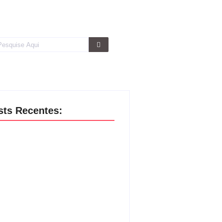
sts Recentes:
endando a Quinta Lei do Universo:
i da Causa e Efeito – A Força das
sas Ações