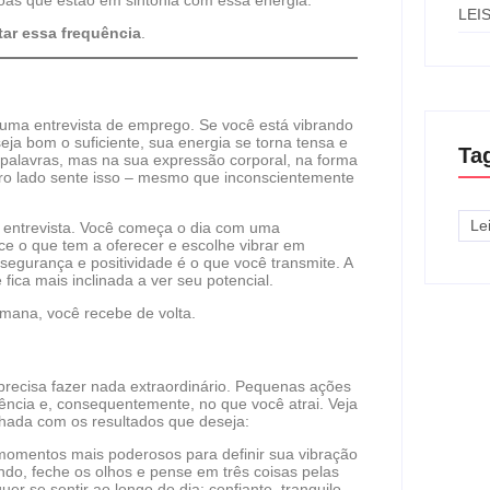
LEI
tar essa frequência
.
uma entrevista de emprego. Se você está vibrando
ja bom o suficiente, sua energia se torna tensa e
Ta
 palavras, mas na sua expressão corporal, na forma
tro lado sente isso – mesmo que inconscientemente
Le
a entrevista. Você começa o dia com uma
ce o que tem a oferecer e escolhe vibrar em
segurança e positividade é o que você transmite. A
fica mais inclinada a ver seu potencial.
mana, você recebe de volta.
 precisa fazer nada extraordinário. Pequenas ações
ncia e, consequentemente, no que você atrai. Veja
nhada com os resultados que deseja:
mentos mais poderosos para definir sua vibração
endo, feche os olhos e pense em três coisas pelas
r se sentir ao longo do dia: confiante, tranquilo,