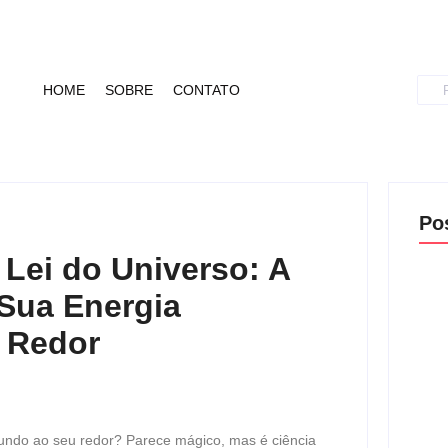
HOME
SOBRE
CONTATO
Po
Lei do Universo: A
Sua Energia
 Redor
Desv
A Le
Nos
mundo ao seu redor? Parece mágico, mas é ciência