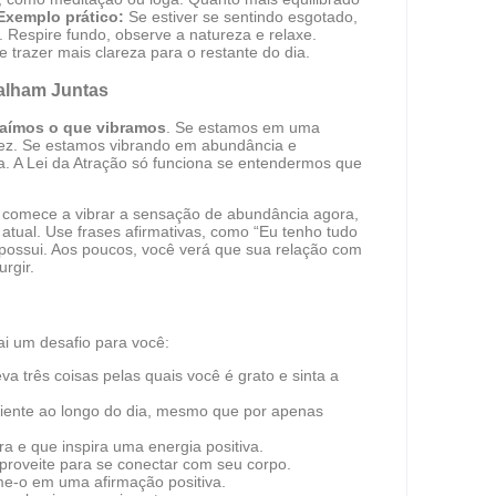
Exemplo prático:
Se estiver se sentindo esgotado,
 Respire fundo, observe a natureza e relaxe.
trazer mais clareza para o restante do dia.
balham Juntas
raímos o que vibramos
. Se estamos em uma
sez. Se estamos vibrando em abundância e
a. A Lei da Atração só funciona se entendermos que
, comece a vibrar a sensação de abundância agora,
atual. Use frases afirmativas, como “Eu tenho tudo
 possui. Aos poucos, você verá que sua relação com
rgir.
ai um desafio para você:
a três coisas pelas quais você é grato e sinta a
ciente ao longo do dia, mesmo que por apenas
 e que inspira uma energia positiva.
aproveite para se conectar com seu corpo.
me-o em uma afirmação positiva.