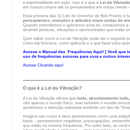
e espiritualidade em ação. Isso é o que a
Lei da Vibraçã
em nossos corpos até os pensamentos em nossa mente – 
Essa primeira das 11 Leis do Universo de Bob Proctor é 
pensamentos, emoções e atitudes criam ondas de en
Quando entendemos e aplicamos essa lei, começamos a m
atraindo pessoas, situações e oportunidades que estão e
Quer saber como a Lei da Vibração pode ser o segredo p
como ela funciona, como aplicá-la e o que fazer para aum
Acesse o Manual das Frequências Aqui! [ Você que te
uso de frequências sonoras para cura e outros intere
Acesse Clicando aqui!
O que é a Lei da Vibração?
A Lei da Vibração afirma que
tudo, absolutamente tudo,
não apenas o mundo físico, mas também o mundo emocio
sentimento e intenção estivesse emitindo um tipo de “freq
Imagine seu corpo e seus pensamentos como uma estação
baixa – pensamentos negativos, preocupações, ressentimen
que estão na mesma frequência. Por outro lado, se você 
amor, positividade e otimismo –, atrai experiências e pe