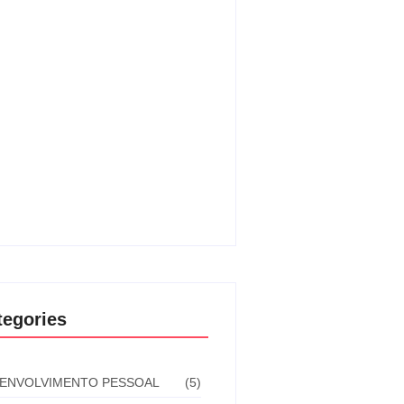
endando a Quarta Lei do
erso: A Lei da Correspondência –
flexo do Seu Mundo Interior
endando a Terceira Lei do
erso: A Lei da Ação – Transforme
s Sonhos em Realidade
tegories
ENVOLVIMENTO PESSOAL
(5)