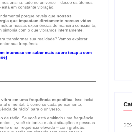
o
nos ensina: tudo no universo – desde os átomos
está em constante vibração.
Desv
fundamental porque revela que
nossos
Univ
ergia que impactam diretamente nossas vidas
.
O Re
oldar nossas experiências de maneira consciente,
m sintonia com o que vibramos internamente.
ara transformar sua realidade? Vamos explorar
entar sua frequência.
m interesse em saber mais sobre terapia com
Desv
sse]
Univ
Seu
 vibra em uma frequência específica
. Isso inclui
Ca
nal e mental. É como se cada pensamento,
uência de rádio” para o universo.
 de rádio. Se você está emitindo uma frequência
tos –, você sintoniza e atrai situações e pessoas
DES
emite uma frequência elevada – com gratidão,
ssoas que estão em sintonia com essa energia.