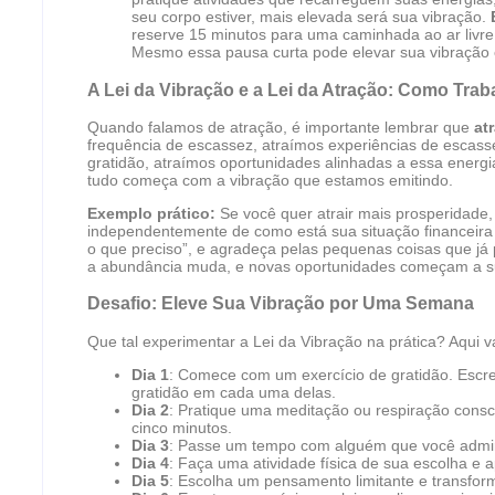
seu corpo estiver, mais elevada será sua vibração.
reserve 15 minutos para uma caminhada ao ar livre.
Mesmo essa pausa curta pode elevar sua vibração e 
A Lei da Vibração e a Lei da Atração: Como Tra
Quando falamos de atração, é importante lembrar que
at
frequência de escassez, atraímos experiências de escas
gratidão, atraímos oportunidades alinhadas a essa energi
tudo começa com a vibração que estamos emitindo.
Exemplo prático:
Se você quer atrair mais prosperidade
independentemente de como está sua situação financeira 
o que preciso”, e agradeça pelas pequenas coisas que já
a abundância muda, e novas oportunidades começam a su
Desafio: Eleve Sua Vibração por Uma Semana
Que tal experimentar a Lei da Vibração na prática? Aqui v
Dia 1
: Comece com um exercício de gratidão. Escrev
gratidão em cada uma delas.
Dia 2
: Pratique uma meditação ou respiração cons
cinco minutos.
Dia 3
: Passe um tempo com alguém que você admira
Dia 4
: Faça uma atividade física de sua escolha e 
Dia 5
: Escolha um pensamento limitante e transfor