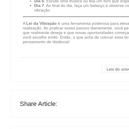
Dia 6
: Escute uma música ou leia um livro que inspi
Dia 7
: Ao final do dia, faça um balanço e observe
vibração.
A
Lei da Vibração
é uma ferramenta poderosa para elevar
realização. Ao praticar esses passos diariamente, você p
que realmente deseja e que novas oportunidades começam
você escolhe emitir. Então, o que acha de colocar essa le
pensamento de distância!
Leis do univ
Share Article: